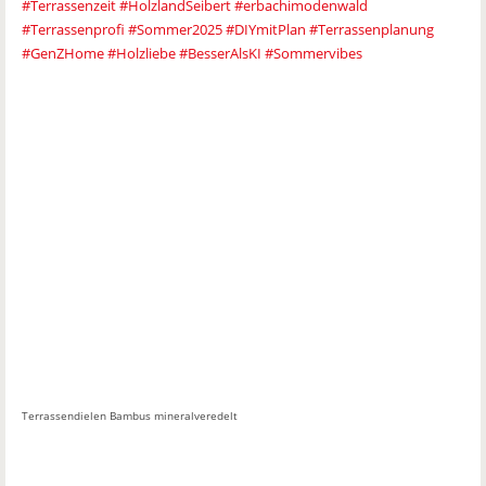
#Terrassenzeit
#HolzlandSeibert
#erbachimodenwald
#Terrassenprofi
#Sommer2025
#DIYmitPlan
#Terrassenplanung
#GenZHome
#Holzliebe
#BesserAlsKI
#Sommervibes
Terrassendielen Bambus mineralveredelt