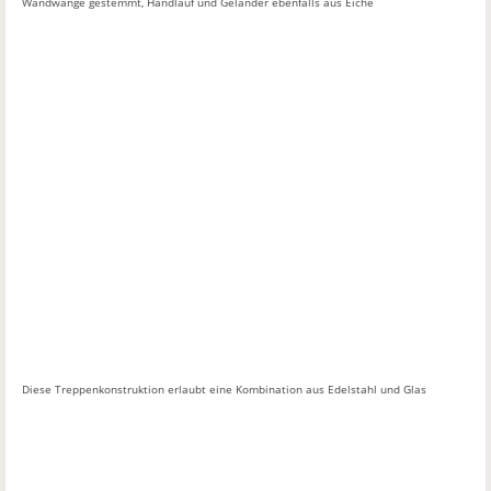
Wandwange gestemmt, Handlauf und Geländer ebenfalls aus Eiche
Diese Treppenkonstruktion erlaubt eine Kombination aus Edelstahl und Glas