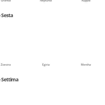
Grantia
Neptunia
Ruppia
e Sesta
Zoestra
Egiria
Mentha
e Settima