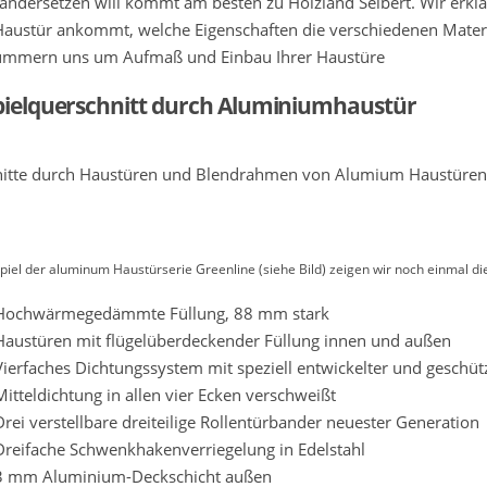
andersetzen will kommt am besten zu Holzland Seibert. Wir erklä
Haustür ankommt, welche Eigenschaften die verschiedenen Mater
ümmern uns um Aufmaß und Einbau Ihrer Haustüre
pielquerschnitt durch Aluminiumhaustür
iel der aluminum Haustürserie Greenline (siehe Bild) zeigen wir noch einmal di
Hochwärmegedämmte Füllung, 88 mm stark
Haustüren mit flügelüberdeckender Füllung innen und außen
Vierfaches Dichtungssystem mit speziell entwickelter und geschü
Mitteldichtung in allen vier Ecken verschweißt
Drei verstellbare dreiteilige Rollentürbander neuester Generation
Dreifache Schwenkhakenverriegelung in Edelstahl
3 mm Aluminium-Deckschicht außen