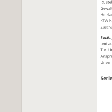
RC ste
Gewalt
Holzla
KFW bi
Zuschu
Fazit
:
und au
Tür. U
Anspre
Unser 
Seri