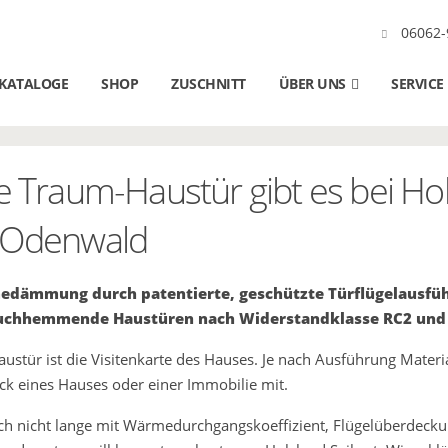
06062-
KATALOGE
SHOP
ZUSCHNITT
ÜBER UNS
SERVICE
e Traum-Haustür gibt es bei Hol
 Odenwald
dämmung durch patentierte, geschützte Türflügelausführ
uchhemmende Haustüren nach Widerstandklasse RC2 und 
austür ist die Visitenkarte des Hauses. Je nach Ausführung Mat
ck eines Hauses oder einer Immobilie mit.
ch nicht lange mit Wärmedurchgangskoeffizient, Flügelüberdec