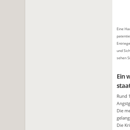
Eine Hau
patentie
Entriege
und Sich
sehen S
Ein 
staat
Rund 1
Angstg
Die me
gelang
Die Kr