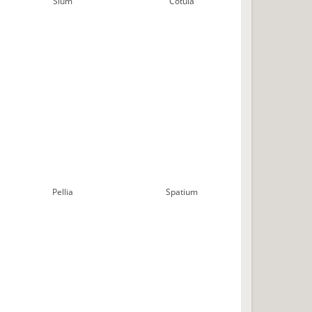
Sium
Cotula
Pellia
Spatium