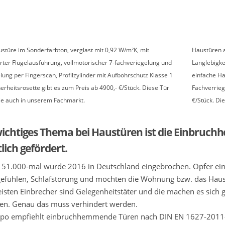
stüre im Sonderfarbton, verglast mit 0,92 W/m²K, mit
Haustüren a
rter Flügelausführung, vollmotorischer 7-fachveriegelung und
Langlebigkei
lung per Fingerscan, Profilzylinder mit Aufbohrschutz Klasse 1
einfache H
erheitsrosette gibt es zum Preis ab 4900,- €/Stück. Diese Tür
Fachverriege
ie auch in unserem Fachmarkt.
€/Stück. Di
wichtiges Thema bei Haustüren ist die Einbruch
lich gefördert.
51.000-mal wurde 2016 in Deutschland eingebrochen. Opfer ein
efühlen, Schlafstörung und möchten die Wohnung bzw. das Haus
isten Einbrecher sind Gelegenheitstäter und die machen es sich 
en. Genau das muss verhindert werden.
ipo empfiehlt einbruchhemmende Türen nach DIN EN 1627-2011