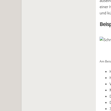
ausein
einer 
und k
Beis
Am Beisp