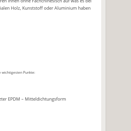
ren Ihnen ohne Fachchinesisch auf was es bei
ialen Holz, Kunststoff oder Aluminium haben
e wichtigesten Punkte:
tzter EPDM – Mitteldichtungsform