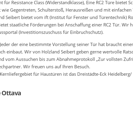
ht für Resistance Class (Widerstandklasse), Eine RC2 Türe bietet 
 wie Gegentreten, Schulterstoß, Herausreißen und mit einfache
nd Seibert bietet vom ift (Institut für Fenster und Türentechnik) 
etet staatliche Förderungen bei Anschaffung einer RC2 Tür. Wir 
ssportal (Investitionszuschuss für Einbruchschutz).
 Jeder der eine bestimmte Vorstellung seiner Tür hat braucht einen 
ch einbaut. Wir von Holzland Seibert geben gerne wertvolle Ratsc
nd vom Aussuchen bis zum Abnahmeprotokoll „Zur vollsten Zufr
chpartner. Wir freuen uns auf Ihren Besuch.
Kernliefergebiet für Haustüren ist das Dreistädte-Eck Heidelber
e Ottava