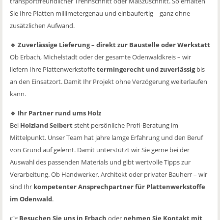
transportfreundlicher Trennschnitt oder Maßzuschnitt. So erhalten
Sie Ihre Platten millimetergenau und einbaufertig – ganz ohne
zusätzlichen Aufwand.
🔹 Zuverlässige Lieferung – direkt zur Baustelle oder Werkstatt
Ob Erbach, Michelstadt oder der gesamte Odenwaldkreis – wir
liefern Ihre Plattenwerkstoffe
termingerecht und zuverlässig
bis
an den Einsatzort. Damit Ihr Projekt ohne Verzögerung weiterlaufen
kann.
🔹 Ihr Partner rund ums Holz
Bei
Holzland Seibert
steht persönliche Profi-Beratung im
Mittelpunkt. Unser Team hat jahre lamge Erfahrung und den Beruf
von Grund auf gelernt. Damit unterstützt wir Sie gerne bei der
Auswahl des passenden Materials und gibt wertvolle Tipps zur
Verarbeitung. Ob Handwerker, Architekt oder privater Bauherr – wir
sind Ihr
kompetenter Ansprechpartner für Plattenwerkstoffe
im Odenwald
.
👉
Besuchen Sie uns in Erbach
oder
nehmen Sie Kontakt mit