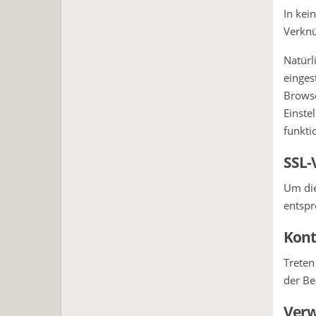
In kei
Verknü
Natürl
einges
Browse
Einste
funkti
SSL-
Um die
entspr
Kont
Treten
der Be
Verw