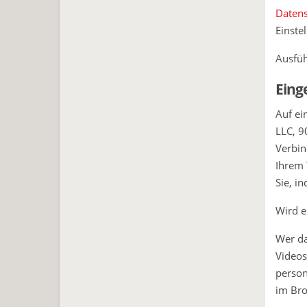
Daten
Einste
Ausfüh
Eing
Auf ei
LLC, 9
Verbin
Ihrem 
Sie, i
Wird e
Wer da
Videos
person
im Bro