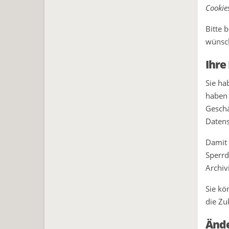
Cookie
Bitte 
wünsch
Ihre
Sie ha
haben 
Geschä
Datens
Damit 
Sperrd
Archiv
Sie kö
die Zu
Änd