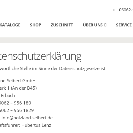
06062-
KATALOGE
SHOP
ZUSCHNITT
ÜBER UNS
SERVICE
tenschutzerklärung
wortliche Stelle im Sinne der Datenschutzgesetze ist:
and Seibert GmbH
rk 1 (An der B45)
 Erbach
06062 – 956 180
6062 – 956 1829
: info@holzland-seibert.de
ftsführer: Hubertus Lenz