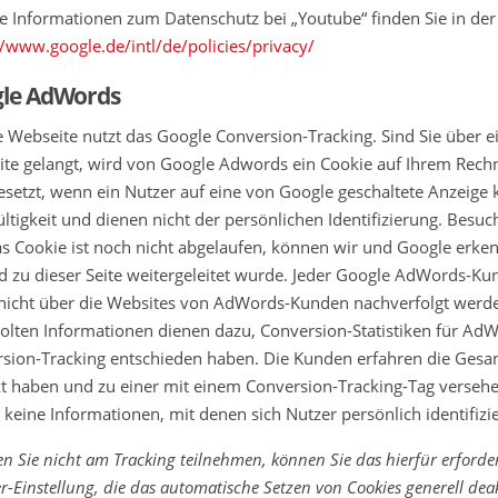
e Informationen zum Datenschutz bei „Youtube“ finden Sie in der
//www.google.de/intl/de/policies/privacy/
le AdWords
 Webseite nutzt das Google Conversion-Tracking. Sind Sie über e
te gelangt, wird von Google Adwords ein Cookie auf Ihrem Rechn
esetzt, wenn ein Nutzer auf eine von Google geschaltete Anzeige k
ültigkeit und dienen nicht der persönlichen Identifizierung. Besu
s Cookie ist noch nicht abgelaufen, können wir und Google erkenn
d zu dieser Seite weitergeleitet wurde. Jeder Google AdWords-Ku
nicht über die Websites von AdWords-Kunden nachverfolgt werde
olten Informationen dienen dazu, Conversion-Statistiken für AdWo
sion-Tracking entschieden haben. Die Kunden erfahren die Gesam
kt haben und zu einer mit einem Conversion-Tracking-Tag versehen
 keine Informationen, mit denen sich Nutzer persönlich identifizi
n Sie nicht am Tracking teilnehmen, können Sie das hierfür erforder
-Einstellung, die das automatische Setzen von Cookies generell deakt