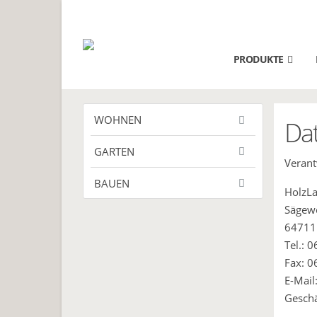
PRODUKTE
WOHNEN
Da
GARTEN
Verant
BAUEN
HolzL
Sägewe
64711
Tel.: 
Fax: 0
E-Mail
Geschä