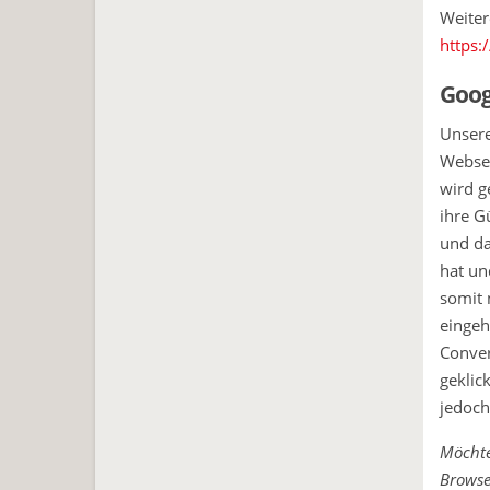
Weiter
https:
Goog
Unsere
Websei
wird g
ihre G
und da
hat un
somit 
eingeh
Conver
geklic
jedoch
Möchte
Browser