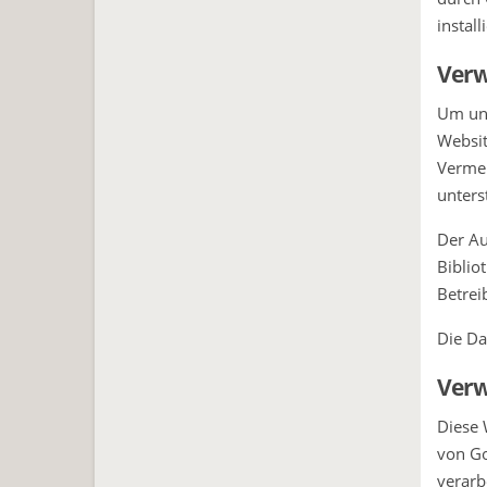
install
Verw
Um uns
Websit
Vermei
unters
Der Au
Biblio
Betrei
Die Da
Verw
Diese 
von Go
verarb