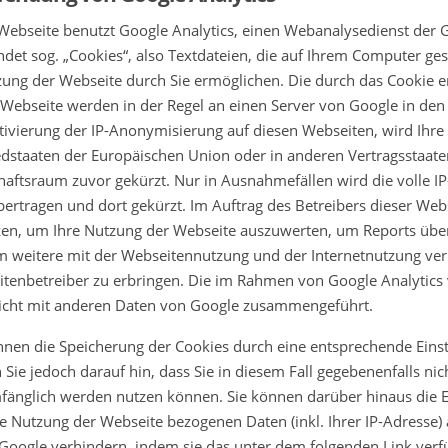
Webseite benutzt Google Analytics, einen Webanalysedienst der Go
det sog. „Cookies“, also Textdateien, die auf Ihrem Computer ge
ung der Webseite durch Sie ermöglichen. Die durch das Cookie 
 Webseite werden in der Regel an einen Server von Google in de
tivierung der IP-Anonymisierung auf diesen Webseiten, wird Ihre
edstaaten der Europäischen Union oder in anderen Vertragssta
haftsraum zuvor gekürzt. Nur in Ausnahmefällen wird die volle I
ertragen und dort gekürzt. Im Auftrag des Betreibers dieser Web
en, um Ihre Nutzung der Webseite auszuwerten, um Reports übe
 weitere mit der Webseitennutzung und der Internetnutzung ve
tenbetreiber zu erbringen. Die im Rahmen von Google Analytics
icht mit anderen Daten von Google zusammengeführt.
nnen die Speicherung der Cookies durch eine entsprechende Einst
 Sie jedoch darauf hin, dass Sie in diesem Fall gegebenenfalls ni
fänglich werden nutzen können. Sie können darüber hinaus die 
re Nutzung der Webseite bezogenen Daten (inkl. Ihrer IP-Adresse)
Google verhindern, indem sie das unter dem folgenden Link ver