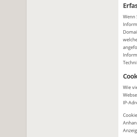
Erfa
Wenn S
Inform
Domain
welche
angefo
Inform
Techni
Cook
Wie vi
Websei
IP-Adr
Cookie
Anhand
Anzeig