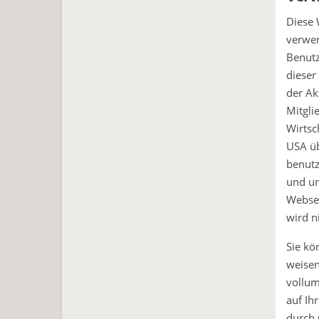
Diese 
verwen
Benutz
dieser
der Ak
Mitgli
Wirtsc
USA üb
benutz
und um
Websei
wird n
Sie kö
weisen
vollum
auf Ih
durch 