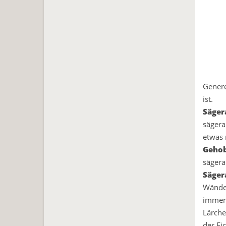
Genere
ist.
Säger
sägera
etwas 
Gehob
sägera
Säger
Wänden
immer 
Lärche
der Fi