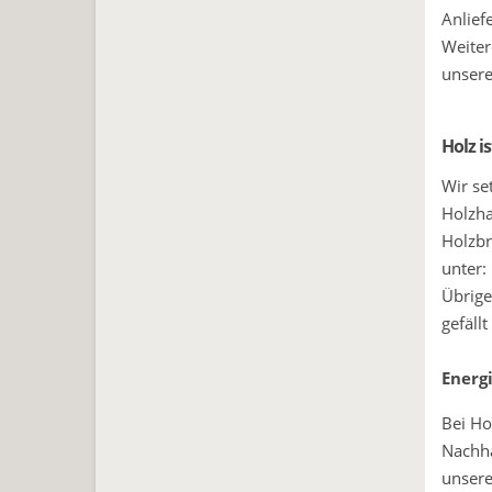
Anlief
Weiter
unse
Holz i
Wir se
Holzha
Holzbr
unter:
Übrige
gefäll
Energ
Bei Ho
Nachha
unsere