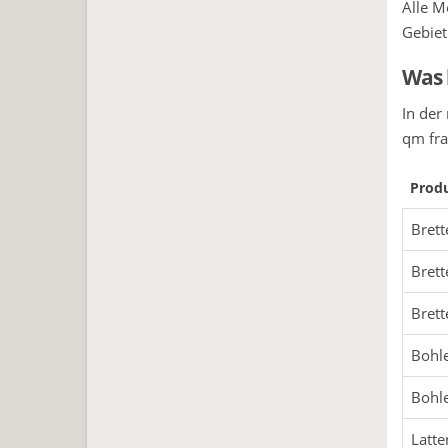
Alle M
Gebiet
Was 
In der
qm fra
Prod
Brett
Brett
Brett
Bohle
Bohle
Latte