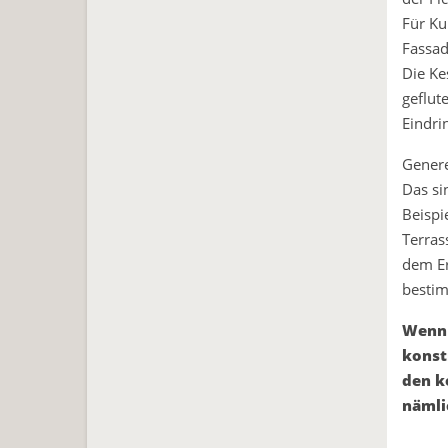
Für Ku
Fassad
Die Ke
geflut
Eindri
Genere
Das si
Beispi
Terras
dem Er
besti
Wenn 
konst
den k
nämli