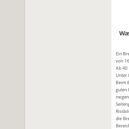
Was
Ein Br
von 16
Ab 40 
Unter 
Beim E
guten 
neigen
Seiten
Rissbi
die Br
Bereic