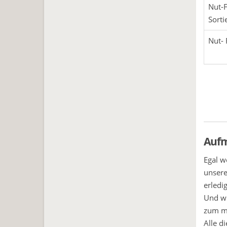
Nut-
Sorti
Nut- 
Aufm
Egal w
unsere
erledi
Und wi
zum m
Alle d