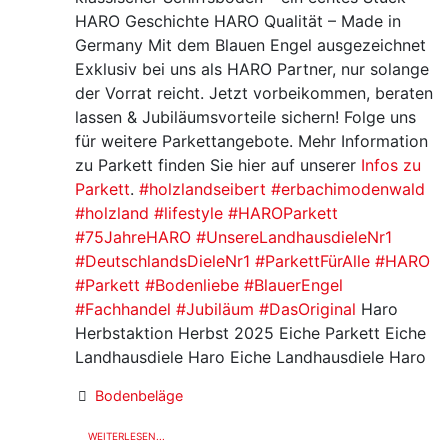
HARO Geschichte HARO Qualität – Made in
Germany Mit dem Blauen Engel ausgezeichnet
Exklusiv bei uns als HARO Partner, nur solange
der Vorrat reicht. Jetzt vorbeikommen, beraten
lassen & Jubiläumsvorteile sichern! Folge uns
für weitere Parkettangebote. Mehr Information
zu Parkett finden Sie hier auf unserer
Infos zu
Parkett
.
#holzlandseibert
#erbachimodenwald
#holzland
#lifestyle
#HAROParkett
#75JahreHARO
#UnsereLandhausdieleNr1
#DeutschlandsDieleNr1
#ParkettFürAlle
#HARO
#Parkett
#Bodenliebe
#BlauerEngel
#Fachhandel
#Jubiläum
#DasOriginal
Haro
Herbstaktion Herbst 2025 Eiche Parkett Eiche
Landhausdiele Haro Eiche Landhausdiele Haro
Bodenbeläge
WEITERLESEN...