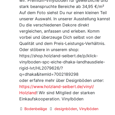
wir: Premium-Vinylböden für gewerbliche und
stark beanspruchte Bereiche ab 34,95 €/m²
Auf dem Foto siehst Du nur einen kleinen Teil
unserer Auswahl. In unserer Ausstellung kannst
Du die verschiedenen Dekore direkt
vergleichen, anfassen und erleben. Komm
vorbei und überzeuge Dich selbst von der
Qualität und dem Preis-Leistungs-Verhältnis.
Oder stöbere in unserem shop:
https://shop.holzland-seibert.de/p/klick-
vinylboden-spc-eiche-dhaka-landhausdiele-
rigid-lvt/HL2079626/?
q=dhaka&itemId=7002189298
oder erfahre mehr über Designböden unter:
https://www.holzland-seibert.de/vinyl/
Holzland
! Wir sind Mitglied der starken
Einkaufskooperation. Vinylböden
Bodenbeläge
designböden
,
Vinylböden