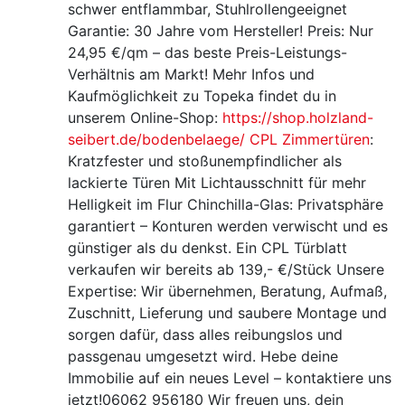
schwer entflammbar, Stuhlrollengeeignet
Garantie: 30 Jahre vom Hersteller! Preis: Nur
24,95 €/qm – das beste Preis-Leistungs-
Verhältnis am Markt! Mehr Infos und
Kaufmöglichkeit zu Topeka findet du in
unserem Online-Shop:
https://shop.holzland-
seibert.de/bodenbelaege/
CPL Zimmertüren
:
Kratzfester und stoßunempfindlicher als
lackierte Türen Mit Lichtausschnitt für mehr
Helligkeit im Flur Chinchilla-Glas: Privatsphäre
garantiert – Konturen werden verwischt und es
günstiger als du denkst. Ein CPL Türblatt
verkaufen wir bereits ab 139,- €/Stück Unsere
Expertise: Wir übernehmen, Beratung, Aufmaß,
Zuschnitt, Lieferung und saubere Montage und
sorgen dafür, dass alles reibungslos und
passgenau umgesetzt wird. Hebe deine
Immobilie auf ein neues Level – kontaktiere uns
jetzt!06062 956180 Wir freuen uns, dein