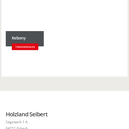
Kebony
TERRASSENDIELEN
Holzland Seibert
Sägewerk 1 A
64711 Erbach